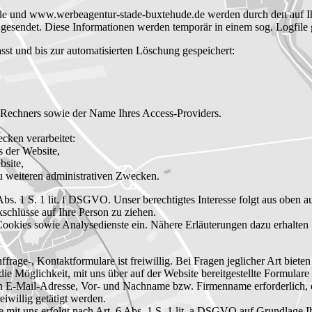
de und www.werbeagentur-stade-buxtehude.de werden durch den auf
gesendet. Diese Informationen werden temporär in einem sog. Logfile 
st und bis zur automatisierten Löschung gespeichert:
,
 Rechners sowie der Name Ihres Access-Providers.
ken verarbeitet:
 der Website,
bsite,
zu weiteren administrativen Zwecken.
Abs. 1 S. 1 lit. f DSGVO. Unser berechtigtes Interesse folgt aus oben
chlüsse auf Ihre Person zu ziehen.
okies sowie Analysedienste ein. Nähere Erläuterungen dazu erhalten S
frage-, Kontaktformulare ist freiwillig. Bei Fragen jeglicher Art bieten
n die Möglichkeit, mit uns über auf der Website bereitgestellte Formula
en E-Mail-Adresse, Vor- und Nachname bzw. Firmenname erforderlich,
iwillig getätigt werden.
 uns erfolgt nach Art. 6 Abs. 1 S. 1 lit. a DSGVO auf Grundlage Ihrer