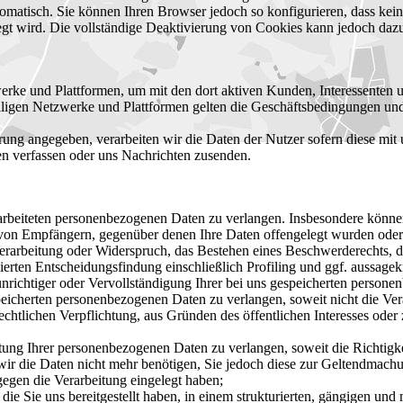
tomatisch. Sie können Ihren Browser jedoch so konfigurieren, dass ke
egt wird. Die vollständige Deaktivierung von Cookies kann jedoch dazu
werke und Plattformen, um mit den dort aktiven Kunden, Interessenten
ligen Netzwerke und Plattformen gelten die Geschäftsbedingungen und 
ung angegeben, verarbeiten wir die Daten der Nutzer sofern diese mit 
n verfassen oder uns Nachrichten zusenden.
beiteten personenbezogenen Daten zu verlangen. Insbesondere können
von Empfängern, gegenüber denen Ihre Daten offengelegt wurden oder 
arbeitung oder Widerspruch, das Bestehen eines Beschwerderechts, die
erten Entscheidungsfindung einschließlich Profiling und ggf. aussagek
richtiger oder Vervollständigung Ihrer bei uns gespeicherten persone
icherten personenbezogenen Daten zu verlangen, soweit nicht die Vera
echtlichen Verpflichtung, aus Gründen des öffentlichen Interesses od
g Ihrer personenbezogenen Daten zu verlangen, soweit die Richtigkeit
 wir die Daten nicht mehr benötigen, Sie jedoch diese zur Geltendma
gen die Verarbeitung eingelegt haben;
 Sie uns bereitgestellt haben, in einem strukturierten, gängigen und 