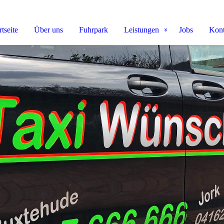
rtseite
Über uns
Fuhrpark
Leistungen
Jobs
Kont