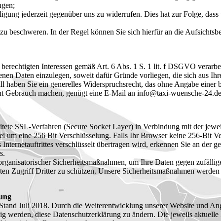
ngen;
igung jederzeit gegenüber uns zu widerrufen. Dies hat zur Folge, dass 
 beschweren. In der Regel können Sie sich hierfür an die Aufsichtsbeh
berechtigten Interessen gemäß Art. 6 Abs. 1 S. 1 lit. f DSGVO verar
en Daten einzulegen, soweit dafür Gründe vorliegen, die sich aus Ihre
ll haben Sie ein generelles Widerspruchsrecht, das ohne Angabe einer 
ht Gebrauch machen, genügt eine E-Mail an info@taxi-wuensche-24.d
tete SSL-Verfahren (Secure Socket Layer) in Verbindung mit der jewei
ei um eine 256 Bit Verschlüsselung. Falls Ihr Browser keine 256-Bit Ver
 Internetauftrittes verschlüsselt übertragen wird, erkennen Sie an der
s.
rganisatorischer Sicherheitsmaßnahmen, um Ihre Daten gegen zufällige
gten Zugriff Dritter zu schützen. Unsere Sicherheitsmaßnahmen werde
rung
n Stand Juli 2018. Durch die Weiterentwicklung unserer Website und An
 werden, diese Datenschutzerklärung zu ändern. Die jeweils aktuelle 