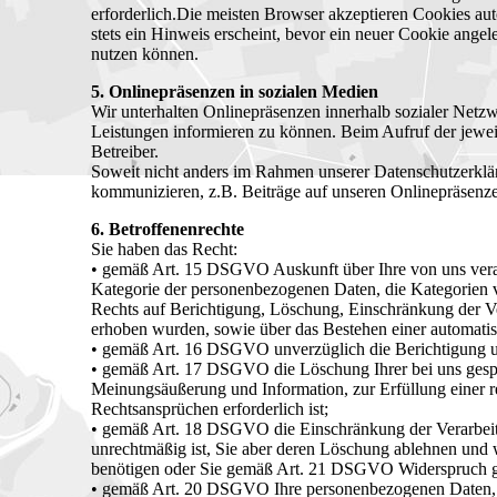
erforderlich.Die meisten Browser akzeptieren Cookies au
stets ein Hinweis erscheint, bevor ein neuer Cookie angel
nutzen können.
5. Onlinepräsenzen in sozialen Medien
Wir unterhalten Onlinepräsenzen innerhalb sozialer Netz
Leistungen informieren zu können. Beim Aufruf der jewei
Betreiber.
Soweit nicht anders im Rahmen unserer Datenschutzerklär
kommunizieren, z.B. Beiträge auf unseren Onlinepräsenze
6. Betroffenenrechte
Sie haben das Recht:
• gemäß Art. 15 DSGVO Auskunft über Ihre von uns verar
Kategorie der personenbezogenen Daten, die Kategorien 
Rechts auf Berichtigung, Löschung, Einschränkung der Ver
erhoben wurden, sowie über das Bestehen einer automatisi
• gemäß Art. 16 DSGVO unverzüglich die Berichtigung un
• gemäß Art. 17 DSGVO die Löschung Ihrer bei uns gespe
Meinungsäußerung und Information, zur Erfüllung einer r
Rechtsansprüchen erforderlich ist;
• gemäß Art. 18 DSGVO die Einschränkung der Verarbeitun
unrechtmäßig ist, Sie aber deren Löschung ablehnen und
benötigen oder Sie gemäß Art. 21 DSGVO Widerspruch ge
• gemäß Art. 20 DSGVO Ihre personenbezogenen Daten, die