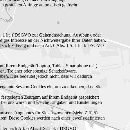
 gestellten Anfrage automatisch gelöscht.
 1 S. 1 lit. f DSGVO zur Geltendmachung, Ausübung oder
iges Interesse an der Nichtweitergabe Ihrer Daten haben,
etzlich zulässig und nach Art. 6 Abs. 1 S. 1 lit. b DSGVO
e auf Ihrem Endgerät (Laptop, Tablet, Smartphone o.ä.)
en, Trojaner oder sonstige Schadsoftware.
ben. Dies bedeutet jedoch nicht, dass wir dadurch
genannte Session-Cookies ein, um zu erkennen, dass Sie
 festgelegten Zeitraum auf Ihrem Endgerät gespeichert
ts bei uns waren und welche Eingaben und Einstellungen
nseres Angebotes für Sie auszuwerten (siehe Ziff. 5).
ren. Diese Cookies werden nach einer jeweils definierten
tter nach Art. 6 Abs. 1 S. 1 lit. f DSGVO