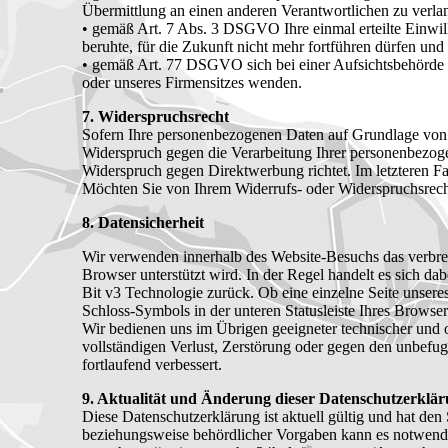
Übermittlung an einen anderen Verantwortlichen zu verla
• gemäß Art. 7 Abs. 3 DSGVO Ihre einmal erteilte Einwill
beruhte, für die Zukunft nicht mehr fortführen dürfen und
• gemäß Art. 77 DSGVO sich bei einer Aufsichtsbehörde zu
oder unseres Firmensitzes wenden.
7. Widerspruchsrecht
Sofern Ihre personenbezogenen Daten auf Grundlage von 
Widerspruch gegen die Verarbeitung Ihrer personenbezogen
Widerspruch gegen Direktwerbung richtet. Im letzteren Fa
Möchten Sie von Ihrem Widerrufs- oder Widerspruchsrec
8. Datensicherheit
Wir verwenden innerhalb des Website-Besuchs das verbrei
Browser unterstützt wird. In der Regel handelt es sich dab
Bit v3 Technologie zurück. Ob eine einzelne Seite unseres
Schloss-Symbols in der unteren Statusleiste Ihres Browser
Wir bedienen uns im Übrigen geeigneter technischer und o
vollständigen Verlust, Zerstörung oder gegen den unbefu
fortlaufend verbessert.
9. Aktualität und Änderung dieser Datenschutzerklä
Diese Datenschutzerklärung ist aktuell gültig und hat de
beziehungsweise behördlicher Vorgaben kann es notwendig