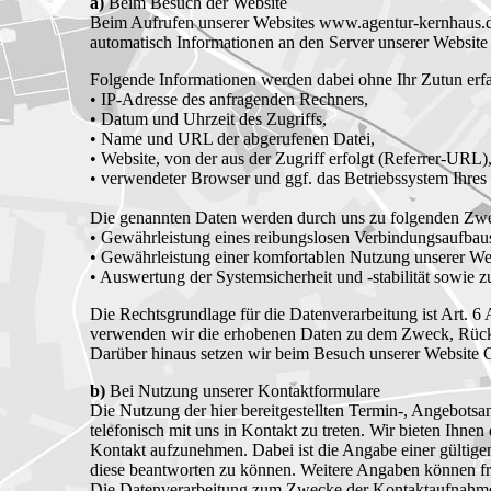
a)
Beim Besuch der Website
Beim Aufrufen unserer Websites www.agentur-kernhaus.
automatisch Informationen an den Server unserer Website 
Folgende Informationen werden dabei ohne Ihr Zutun erfas
• IP-Adresse des anfragenden Rechners,
• Datum und Uhrzeit des Zugriffs,
• Name und URL der abgerufenen Datei,
• Website, von der aus der Zugriff erfolgt (Referrer-URL)
• verwendeter Browser und ggf. das Betriebssystem Ihres
Die genannten Daten werden durch uns zu folgenden Zwec
• Gewährleistung eines reibungslosen Verbindungsaufbaus
• Gewährleistung einer komfortablen Nutzung unserer We
• Auswertung der Systemsicherheit und -stabilität sowie 
Die Rechtsgrundlage für die Datenverarbeitung ist Art. 6 
verwenden wir die erhobenen Daten zu dem Zweck, Rücks
Darüber hinaus setzen wir beim Besuch unserer Website Co
b)
Bei Nutzung unserer Kontaktformulare
Die Nutzung der hier bereitgestellten Termin-, Angebotsanf
telefonisch mit uns in Kontakt zu treten. Wir bieten Ihne
Kontakt aufzunehmen. Dabei ist die Angabe einer gültig
diese beantworten zu können. Weitere Angaben können fre
Die Datenverarbeitung zum Zwecke der Kontaktaufnahme mit