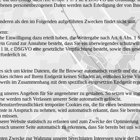
obenen personenbezogenen Daten werden nach Erledigung der von Ihnen
anderen als den im Folgenden aufgeführten Zwecken findet nicht statt.
wenn:
che Einwilligung dazu erteilt haben, die Weitergabe nach Art. 6 Abs.
kein Grund zur Annahme besteht, dass Sie ein überwiegendes schutzwürd
. 1 lit. c DSGVO eine gesetzliche Verpflichtung besteht, sowie dies ges
orderlich ist.
 es sich um kleine Dateien, die Ihr Browser automatisch erstellt und di
ies richten auf Ihrem Endgerät keinen Schaden an, enthalten keine Vir
eweils im Zusammenhang mit dem spezifisch eingesetzten Endgerät erge
ng unseres Angebots für Sie angenehmer zu gestalten. So setzen wir so
ese werden nach Verlassen unserer Seite automatisch gelöscht.
Benutzerfreundlichkeit temporäre Cookies ein, die für einen bestimmten
nste in Anspruch zu nehmen, wird automatisch erkannt, dass Sie berei
zu müssen.
rer Website statistisch zu erfassen und zum Zwecke der Optimierung u
uch unserer Seite automatisch zu erkennen, dass Sie bereits bei uns wa
nten Zwecke zur Wahrung unserer berechtigten Interessen sowie der Dri